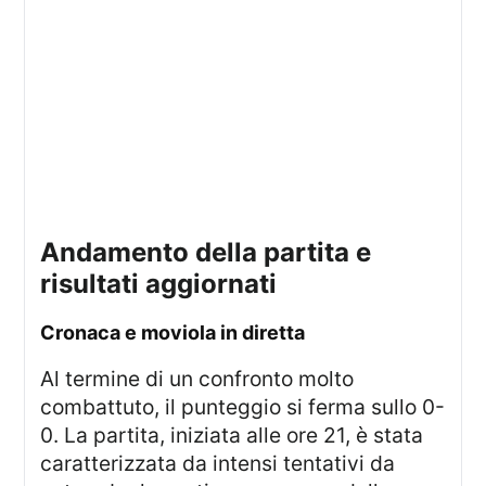
andamento della partita e
risultati aggiornati
cronaca e moviola in diretta
Al termine di un confronto molto
combattuto, il punteggio si ferma sullo 0-
0. La partita, iniziata alle ore 21, è stata
caratterizzata da intensi tentativi da