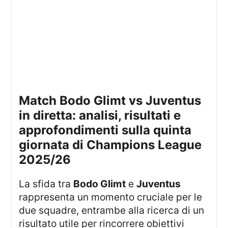
match Bodo Glimt vs Juventus
in diretta: analisi, risultati e
approfondimenti sulla quinta
giornata di Champions League
2025/26
La sfida tra
Bodo Glimt
e
Juventus
rappresenta un momento cruciale per le
due squadre, entrambe alla ricerca di un
risultato utile per rincorrere obiettivi