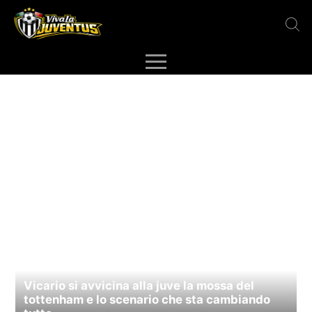
Vicario si avvicina alla juve la mossa del
tottenham e lo scenario che sta cambiando