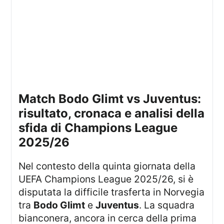
Match Bodo Glimt vs Juventus:
risultato, cronaca e analisi della
sfida di Champions League
2025/26
Nel contesto della quinta giornata della
UEFA Champions League 2025/26, si è
disputata la difficile trasferta in Norvegia
tra
Bodo Glimt
e
Juventus
. La squadra
bianconera, ancora in cerca della prima