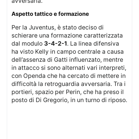
avversaria.
aspetto tattico e formazione
Per la Juventus, è stato deciso di
schierare una formazione caratterizzata
dal modulo
3-4-2-1
. La linea difensiva
ha visto Kelly in campo centrale a causa
dell’assenza di Gatti influenzato, mentre
in attacco si sono alternati vari interpreti,
con Openda che ha cercato di mettere in
difficoltà la retroguardia avversaria. Tra i
portieri, spazio per Perin, che ha preso il
posto di Di Gregorio, in un turno di riposo.