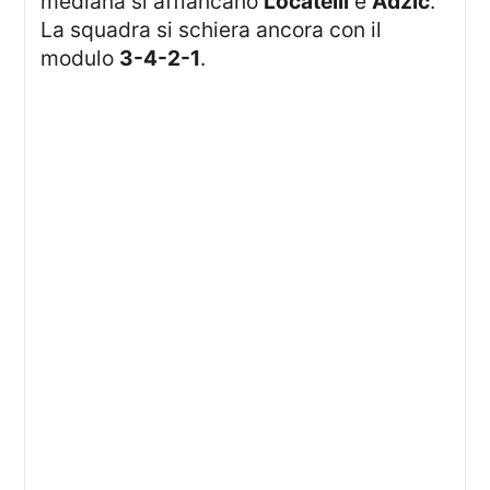
mediana si affiancano
Locatelli
e
Adzic
.
La squadra si schiera ancora con il
modulo
3-4-2-1
.