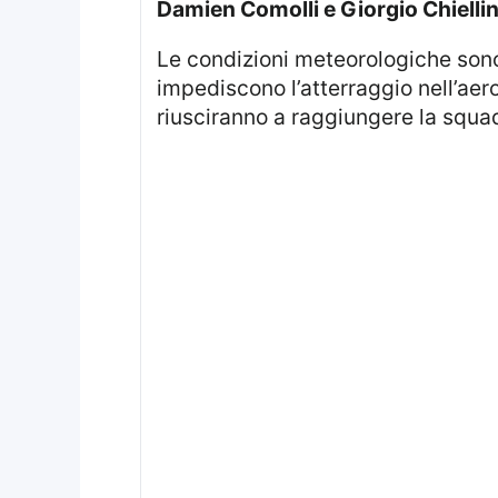
Damien Comolli e Giorgio Chiellin
Le condizioni meteorologiche sono molto severe a Bodø, con neve ad alta intensità e scarsa visibilità,che
impediscono l’atterraggio nell’aero
riusciranno a raggiungere la squadr