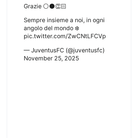
Grazie ⚪️⚫️👏🏻
Sempre insieme a noi, in ogni
angolo del mondo ❄️
pic.twitter.com/ZwCNtLFCVp
— JuventusFC (@juventusfc)
November 25, 2025