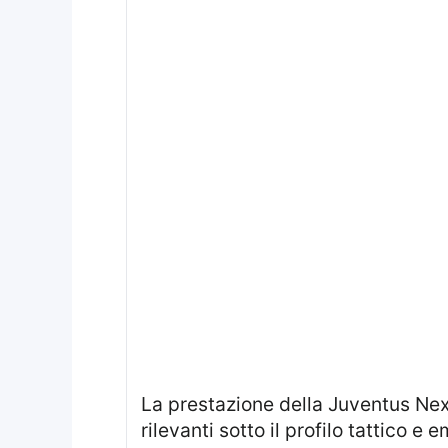
La prestazione della Juventus Next Gen durante il recupero della 14ª giornata di Serie C ha evidenziato aspetti
rilevanti sotto il profilo tattico e