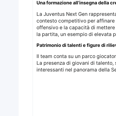
una formazione all’insegna della cr
La Juventus Next Gen rappresenta una palestra di formazione per i giovani calciatori, che si confrontano in un
contesto competitivo per affinare 
offensivo e la capacità di mettere 
la partita, un esempio di elevata 
patrimonio di talenti e figure di rili
Il team conta su un parco giocatori ricco di potenzialità, che si avvicendano in un cammino di crescita professionale.
La presenza di giovani di talento,
interessanti nel panorama della Se