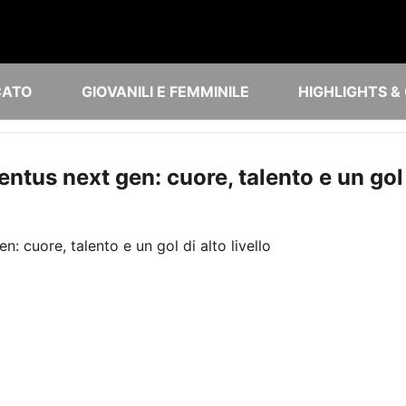
CATO
GIOVANILI E FEMMINILE
HIGHLIGHTS &
ntus next gen: cuore, talento e un gol d