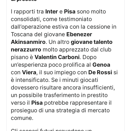
I rapporti tra
Inter
e
Pisa
sono molto
consolidati, come testimoniato
dall’operazione estiva con la cessione in
Toscana del giovane
Ebenezer
Akinsanmiro
. Un altro
giovane talento
nerazzurro
molto apprezzato dal club
pisano è
Valentin Carboni
. Dopo
un’esperienza poco prolifica al
Genoa
con
Viera
, il suo impiego con
De Rossi
si
è intensificato. Se i minuti giocati
dovessero risultare ancora insufficienti,
un possibile trasferimento in prestito
verso il
Pisa
potrebbe rappresentare il
prosieguo di una strategia di mercato
comune.
Gli scenari futuri prevedono un