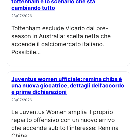
tottenham e lo scenario che sta
cambiando tutto
23/07/2026
Tottenham esclude Vicario dal pre-
season in Australia: scelta netta che
accende il calciomercato italiano.
Possibile...
Juventus women ufficiale: remina chiba è
una nuova giocatrice, dettagli dell’accordo
e prime dichiarazioni
23/07/2026
La Juventus Women amplia il proprio
reparto offensivo con un nuovo arrivo
che accende subito l’interesse: Remina
Chiba...