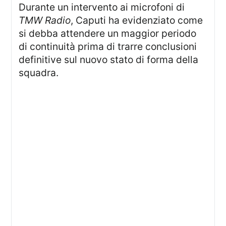
Durante un intervento ai microfoni di
TMW Radio
, Caputi ha evidenziato come
si debba attendere un maggior periodo
di continuità prima di trarre conclusioni
definitive sul nuovo stato di forma della
squadra.