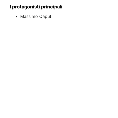
i protagonisti principali
Massimo Caputi