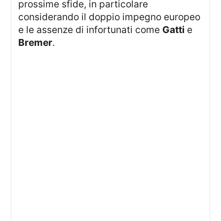
prossime sfide, in particolare
considerando il doppio impegno europeo
e le assenze di infortunati come
Gatti
e
Bremer
.