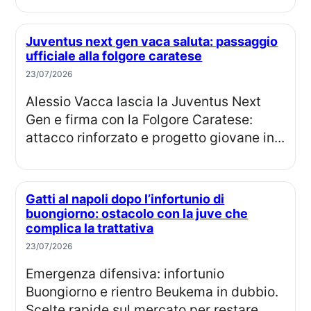
Juventus next gen vaca saluta: passaggio
ufficiale alla folgore caratese
23/07/2026
Alessio Vacca lascia la Juventus Next
Gen e firma con la Folgore Caratese:
attacco rinforzato e progetto giovane in...
Gatti al napoli dopo l’infortunio di
buongiorno: ostacolo con la juve che
complica la trattativa
23/07/2026
Emergenza difensiva: infortunio
Buongiorno e rientro Beukema in dubbio.
Scelte rapide sul mercato per restare