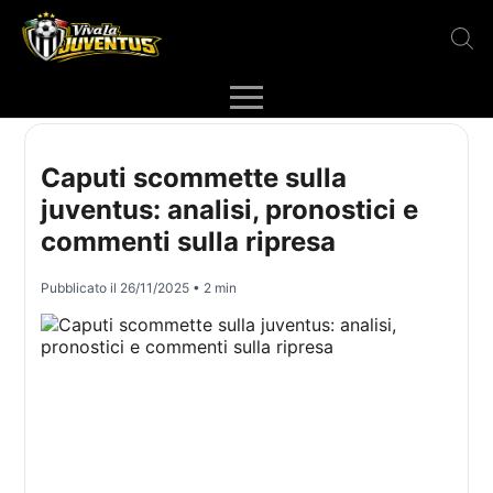
Caputi scommette sulla
juventus: analisi, pronostici e
commenti sulla ripresa
Pubblicato il
26/11/2025
• 2 min