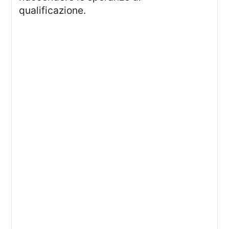
qualificazione.