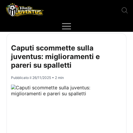
Caputi scommette sulla
juventus: miglioramenti e
pareri su spalletti
Pubblicato il
26/11/2025
• 2 min