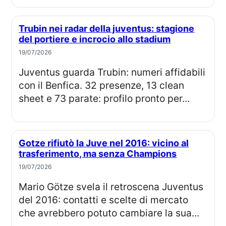
Trubin nei radar della juventus: stagione
del portiere e incrocio allo stadium
19/07/2026
Juventus guarda Trubin: numeri affidabili
con il Benfica. 32 presenze, 13 clean
sheet e 73 parate: profilo pronto per...
Gotze rifiutò la Juve nel 2016: vicino al
trasferimento, ma senza Champions
19/07/2026
Mario Götze svela il retroscena Juventus
del 2016: contatti e scelte di mercato
che avrebbero potuto cambiare la sua...