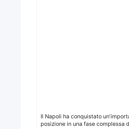
Il Napoli ha conquistato un’importante vittoria in Champions League, superando il Qarabag e rafforzando la propria
posizione in una fase complessa de