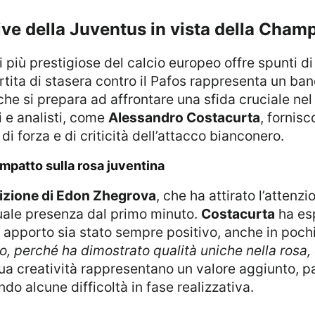
nsive della Juventus in vista della Cha
rtita di stasera contro il Pafos rappresenta un ban
che si prepara ad affrontare una sfida cruciale n
i e analisti, come
Alessandro Costacurta
, fornis
 di forza e di criticità dell’attacco bianconero.
 impatto sulla rosa juventina
izione di Edon Zhegrova
, che ha attirato l’attenz
uale presenza dal primo minuto.
Costacurta
ha es
 apporto sia stato sempre positivo, anche in poch
zio, perché ha dimostrato qualità uniche nella rosa, 
sua creatività rappresentano un valore aggiunto, 
ndo alcune difficoltà in fase realizzativa.