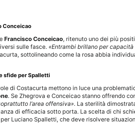
co Conceicao
 e
Francisco Conceicao
, ritenuto uno dei più positi
diversi sulle fasce.
«Entrambi brillano per capacità 
curta, sottolineando come la rosa abbia individua
le sfide per Spalletti
parole di Costacurta mettono in luce una problemati
one
. Se Zhegrova e Conceicao stanno offrendo contr
soprattutto l’area offensiva»
. La sterilità dimostra
canza di efficacia sotto porta. La scelta di chi sc
per Luciano Spalletti, che deve risolvere situazio