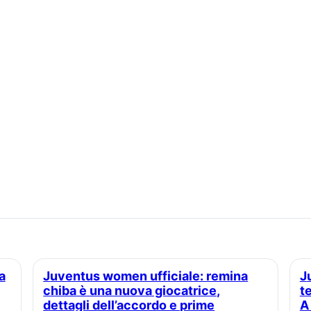
Juventus women ufficiale: remina
Juventus e Pellegrino, possibile
chiba è una nuova giocatrice,
te
dettagli dell’accordo e prime
A 