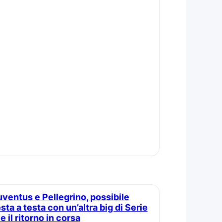
sta a testa con un’altra big di Serie
e il ritorno in corsa