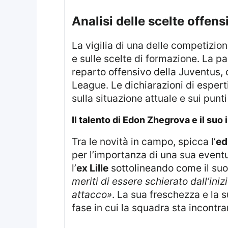
Analisi delle scelte offe
La vigilia di una delle competizioni più prestigiose del calcio europeo offre spunti di riflessione sulle decisioni tattiche
e sulle scelte di formazione. La pa
reparto offensivo della Juventus, 
League. Le dichiarazioni di espert
sulla situazione attuale e sui punti
Il talento di Edon Zhegrova e il suo
Tra le novità in campo, spicca l’
ed
per l’importanza di una sua event
l’
ex Lille
sottolineando come il suo
meriti di essere schierato dall’ini
attacco»
. La sua freschezza e la 
fase in cui la squadra sta incontra