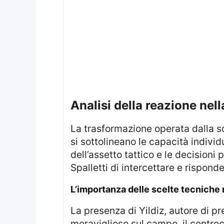
analisi della reazione ne
La trasformazione operata dalla squadra tra il primo e il secondo tempo ha sorpreso molti osservatori. Troppo spesso
si sottolineano le capacità individ
dell’assetto tattico e le decisioni
Spalletti di intercettare e rispond
l’importanza delle scelte tecnich
La presenza di Yildiz, autore di prestazioni eccezionali, ha rappresentato una delle chiavi di volta. Apparso
meraviglioso sul campo, il centroc