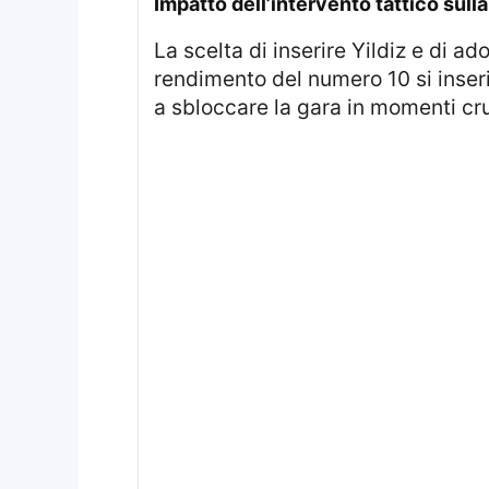
impatto dell’intervento tattico sull
La scelta di inserire Yildiz e di adottare un atteggiamento più aggressivo ha portato alla riscossa della squadra. Il
rendimento del numero 10 si inseri
a sbloccare la gara in momenti cru