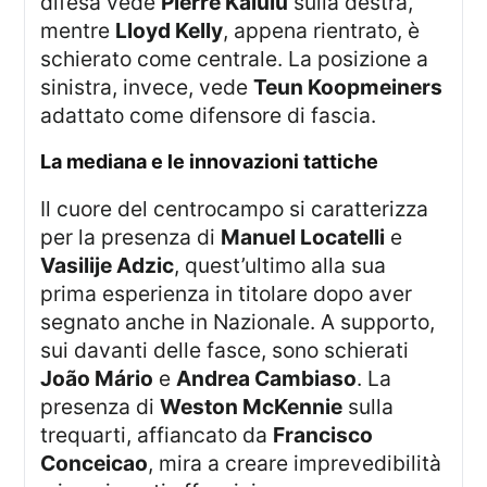
difesa vede
Pierre Kalulu
sulla destra,
mentre
Lloyd Kelly
, appena rientrato, è
schierato come centrale. La posizione a
sinistra, invece, vede
Teun Koopmeiners
adattato come difensore di fascia.
La mediana e le innovazioni tattiche
Il cuore del centrocampo si caratterizza
per la presenza di
Manuel Locatelli
e
Vasilije Adzic
, quest’ultimo alla sua
prima esperienza in titolare dopo aver
segnato anche in Nazionale. A supporto,
sui davanti delle fasce, sono schierati
João Mário
e
Andrea Cambiaso
. La
presenza di
Weston McKennie
sulla
trequarti, affiancato da
Francisco
Conceicao
, mira a creare imprevedibilità