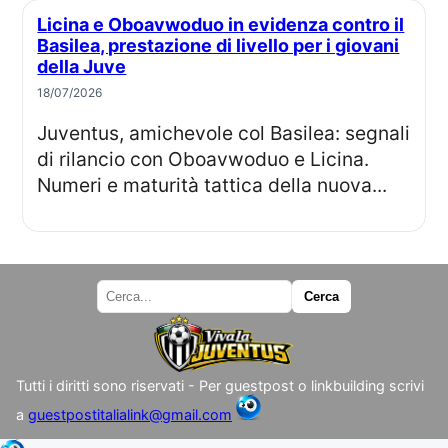
Licina e Oboavwoduo in evidenza contro il
Basilea, prestazione di livello per i giovani
della Juve
18/07/2026
Juventus, amichevole col Basilea: segnali
di rilancio con Oboavwoduo e Licina.
Numeri e maturità tattica della nuova...
Tutti i diritti sono riservati - Per guestpost o linkbuilding scrivi
a
guestpostitalialink@gmail.com