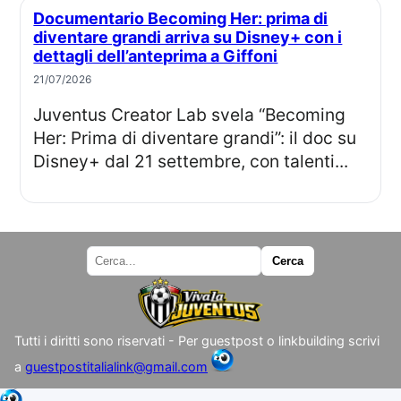
Documentario Becoming Her: prima di
diventare grandi arriva su Disney+ con i
dettagli dell’anteprima a Giffoni
21/07/2026
Juventus Creator Lab svela “Becoming
Her: Prima di diventare grandi”: il doc su
Disney+ dal 21 settembre, con talenti...
Tutti i diritti sono riservati - Per guestpost o linkbuilding scrivi
a
guestpostitalialink@gmail.com