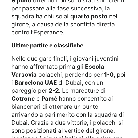
9 punti
ottenuti non sono stati sufficienti
per passare alla fase successiva, la
squadra ha chiuso al
quarto posto
nel
girone, a causa della sconfitta diretta
contro l’Esperance.
ultime partite e classifiche
Nelle due gare finali, i giovani juventini
hanno affrontato prima gli
Escola
Varsovia
polacchi, perdendo per
1-0
, poi
i
Barcelona UAE
di Dubai, con un
pareggio per
2-2
. Le marcature di
Cotrone
e
Pamé
hanno consentito ai
bianconeri di ottenere un punto,
arrivando a pari merito con la squadra di
Dubai. Grazie a due vittorie, i polacchi si
sono posizionati al vertice del girone,