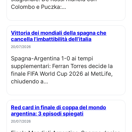
Colombo e Puczka:...
Vittoria dei mondiali della spagna che
cancella l’imbattibilità dell’italia
20/07/2026
Spagna-Argentina 1-0 ai tempi
supplementari: Ferran Torres decide la
finale FIFA World Cup 2026 al MetLife,
chiudendo a...
Red card in finale di coppa del mondo
argentina: 3 episodi spiegati
20/07/2026