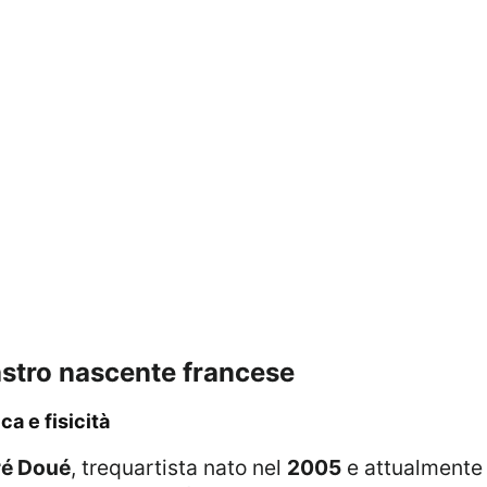
l’astro nascente francese
ca e fisicità
ré Doué
, trequartista nato nel
2005
e attualmente 