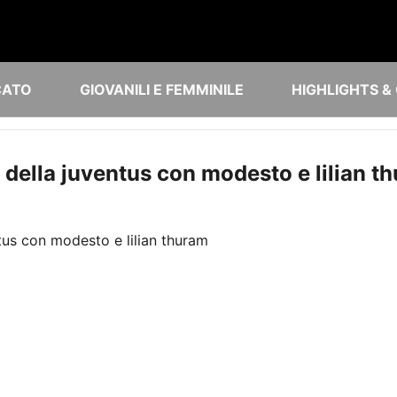
CATO
GIOVANILI E FEMMINILE
HIGHLIGHTS &
 della juventus con modesto e lilian t