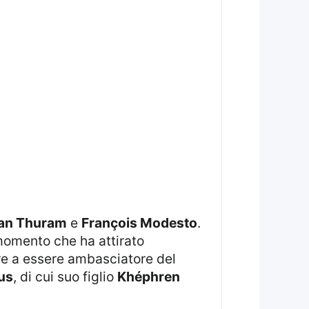
ian Thuram
e
François Modesto
.
momento che ha attirato
tre a essere ambasciatore del
us
, di cui suo figlio
Khéphren