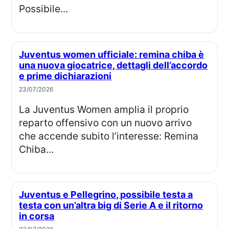
Possibile...
Juventus women ufficiale: remina chiba è
una nuova giocatrice, dettagli dell’accordo
e prime dichiarazioni
23/07/2026
La Juventus Women amplia il proprio
reparto offensivo con un nuovo arrivo
che accende subito l’interesse: Remina
Chiba...
Juventus e Pellegrino, possibile testa a
testa con un’altra big di Serie A e il ritorno
in corsa