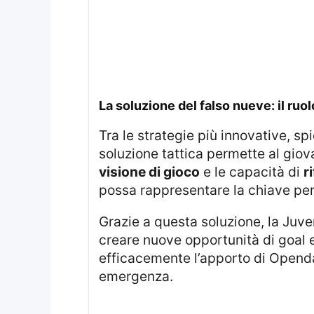
la soluzione del falso nueve: il ruolo
Tra le strategie più innovative, sp
soluzione tattica permette al giov
visione di gioco
e le capacità di
ri
possa rappresentare la chiave per 
Grazie a questa soluzione, la Juventus può contare su una seconda linea offensiva più dinamica e versatile, capace di
creare nuove opportunità di goal e
efficacemente l’apporto di Openda,
emergenza.