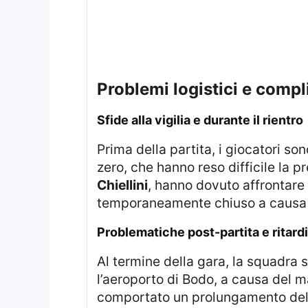
problemi logistici e compl
sfide alla vigilia e durante il rientro
Prima della partita, i giocatori sono stati sottoposti a condizioni atmosferiche molto rigide, con temperature vicino allo
zero, che hanno reso difficile la p
Chiellini
, hanno dovuto affrontare
temporaneamente chiuso a causa d
problematiche post-partita e ritardi
Al termine della gara, la squadra si è trovata ad affrontare un ulteriore ostacolo: l’annullamento dei voli da e per
l’aeroporto di Bodo, a causa del m
comportato un prolungamento del so