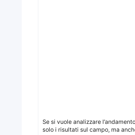
Se si vuole analizzare l’andamento recente di una squadra di calcio di grande calibro, è importante considerare non
solo i risultati sul campo, ma anch