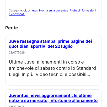
Categorie:
club-news
Novità sulla Juventus
Probabili formazioni
e convocati
Per te
Juve rassegna stampa: prime pagine dei
quotidiani sportivi del 22 luglio
22/07/2026
Ultime Juve: allenamenti in corso e
amichevole di sabato contro lo Standard
Liegi. In più, video tecnici e possibili...
Juventus news aggiornamenti: le ultime
notizie su mercato, infortuni e allenamento
18/07/2026