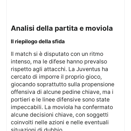
analisi della partita e moviola
Il riepilogo della sfida
Il match si è disputato con un ritmo
intenso, ma le difese hanno prevalso
rispetto agli attacchi. La Juventus ha
cercato di imporre il proprio gioco,
giocando soprattutto sulla propensione
offensiva di alcune pedine chiave, ma i
portieri e le linee difensive sono state
impeccabili. La moviola ha confermato
alcune decisioni chiave, con soggetti
coinvolti nelle azioni e nelle eventuali
situazioni di dubbio.