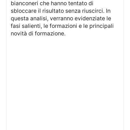
bianconeri che hanno tentato di
sbloccare il risultato senza riuscirci. In
questa analisi, verranno evidenziate le
fasi salienti, le formazioni e le principali
novità di formazione.