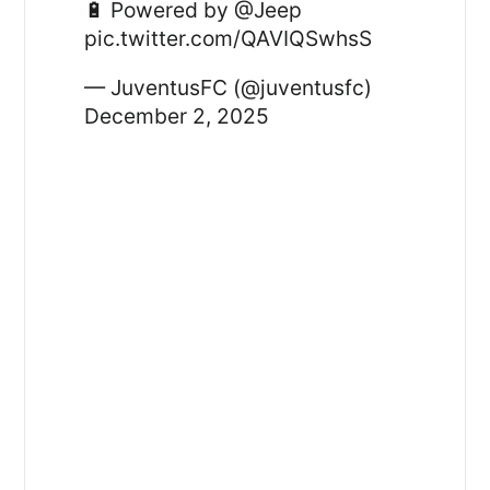
🔋 Powered by @Jeep
pic.twitter.com/QAVIQSwhsS
— JuventusFC (@juventusfc)
December 2, 2025