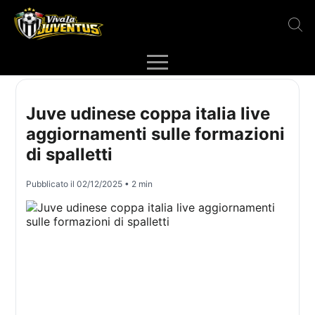
Juve udinese coppa italia live
aggiornamenti sulle formazioni
di spalletti
Pubblicato il
02/12/2025
• 2 min