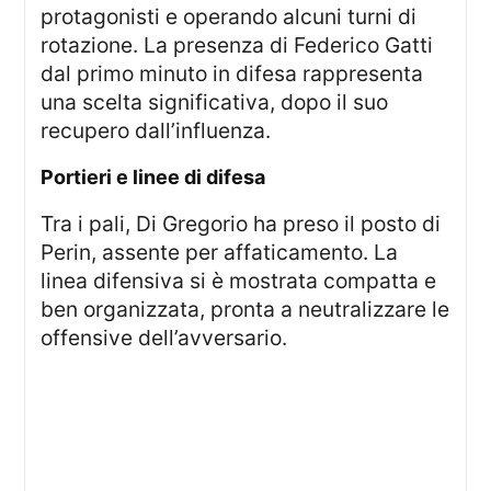
protagonisti e operando alcuni turni di
rotazione. La presenza di Federico Gatti
dal primo minuto in difesa rappresenta
una scelta significativa, dopo il suo
recupero dall’influenza.
portieri e linee di difesa
Tra i pali, Di Gregorio ha preso il posto di
Perin, assente per affaticamento. La
linea difensiva si è mostrata compatta e
ben organizzata, pronta a neutralizzare le
offensive dell’avversario.