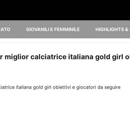
CATO
GIOVANILI E FEMMINILE
HIGHLIGHTS &
glior calciatrice italiana gold girl ob