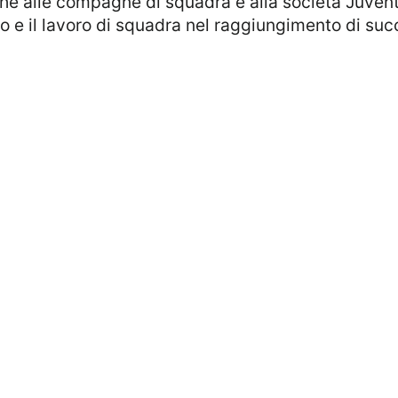
che alle compagne di squadra e alla società Juvent
 e il lavoro di squadra nel raggiungimento di succe