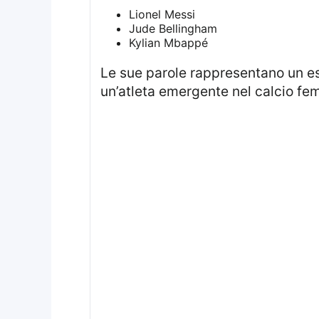
Lionel Messi
Jude Bellingham
Kylian Mbappé
Le sue parole rappresentano un esempio di umiltà e determinazione, componenti fondamentali nella carriera di
un’atleta emergente nel calcio fem