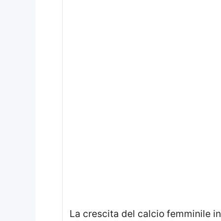
La crescita del calcio femminile in Italia ha portato a riconoscimenti importanti per le atlete di talento. Tra queste,