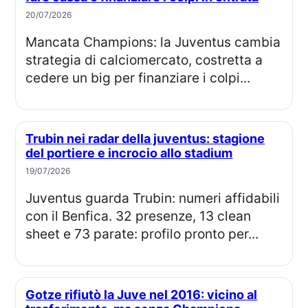
20/07/2026
Mancata Champions: la Juventus cambia
strategia di calciomercato, costretta a
cedere un big per finanziare i colpi...
Trubin nei radar della juventus: stagione
del portiere e incrocio allo stadium
19/07/2026
Juventus guarda Trubin: numeri affidabili
con il Benfica. 32 presenze, 13 clean
sheet e 73 parate: profilo pronto per...
Gotze rifiutò la Juve nel 2016: vicino al