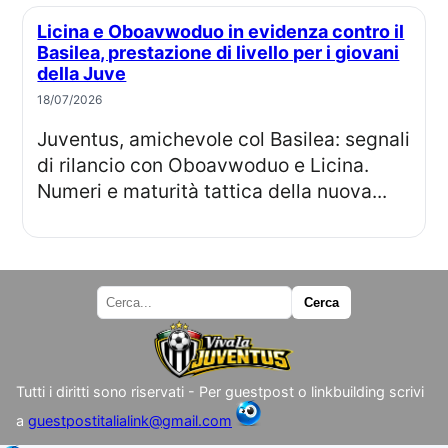
Licina e Oboavwoduo in evidenza contro il
Basilea, prestazione di livello per i giovani
della Juve
18/07/2026
Juventus, amichevole col Basilea: segnali
di rilancio con Oboavwoduo e Licina.
Numeri e maturità tattica della nuova...
Tutti i diritti sono riservati - Per guestpost o linkbuilding scrivi
a
guestpostitalialink@gmail.com