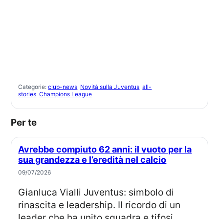
Categorie:
club-news
Novità sulla Juventus
all-
stories
Champions League
Per te
Avrebbe compiuto 62 anni: il vuoto per la
sua grandezza e l’eredità nel calcio
09/07/2026
Gianluca Vialli Juventus: simbolo di
rinascita e leadership. Il ricordo di un
leader che ha unito squadra e tifosi,...