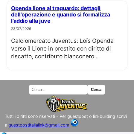
Openda lione al traguardo: dettagli
dell’operazione e quando si formalizza
l’addio alla juve
23/07/2026
Calciomercato Juventus: Loïs Openda
verso il Lione in prestito con diritto di
riscatto, contributo bianconero...
Tutti i diritti sono riservati - Per guestpost o linkbuilding scrivi
a
guestpostitalialink@gmail.com