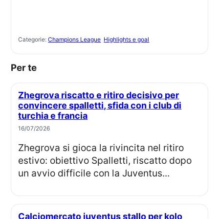
Categorie:
Champions League
Highlights e goal
Per te
Zhegrova riscatto e ritiro decisivo per
convincere spalletti, sfida con i club di
turchia e francia
16/07/2026
Zhegrova si gioca la rivincita nel ritiro
estivo: obiettivo Spalletti, riscatto dopo
un avvio difficile con la Juventus...
Calciomercato juventus stallo per kolo