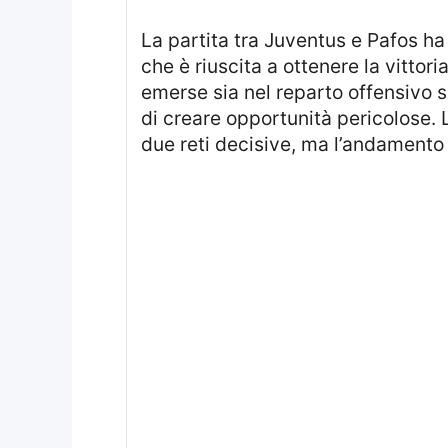
La partita tra Juventus e Pafos ha mostrato una prestazione caratterizzata da luci e ombre, con la squadra torinese
che è riuscita a ottenere la vittor
emerse sia nel reparto offensivo s
di creare opportunità pericolose.
due reti decisive, ma l’andamento 