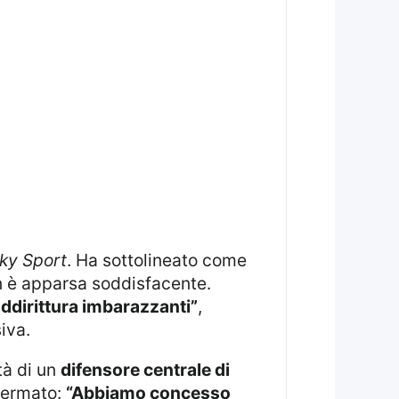
ky Sport
. Ha sottolineato come
on è apparsa soddisfacente.
addirittura imbarazzanti”
,
iva.
tà di un
difensore centrale di
ffermato:
“Abbiamo concesso