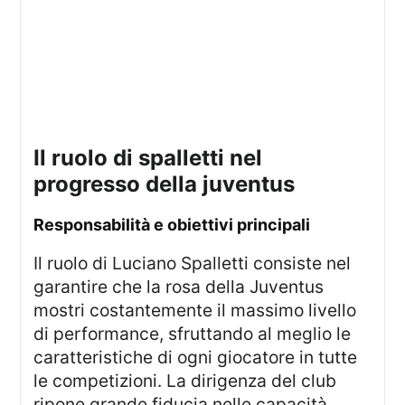
il ruolo di spalletti nel
progresso della juventus
responsabilità e obiettivi principali
Il ruolo di Luciano Spalletti consiste nel
garantire che la rosa della Juventus
mostri costantemente il massimo livello
di performance, sfruttando al meglio le
caratteristiche di ogni giocatore in tutte
le competizioni. La dirigenza del club
ripone grande fiducia nelle capacità