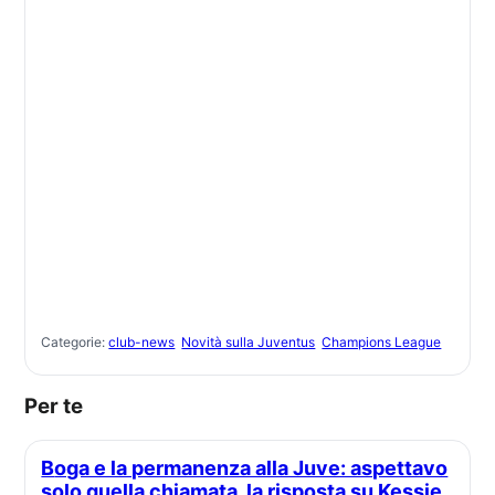
Categorie:
club-news
Novità sulla Juventus
Champions League
Per te
Boga e la permanenza alla Juve: aspettavo
solo quella chiamata, la risposta su Kessie