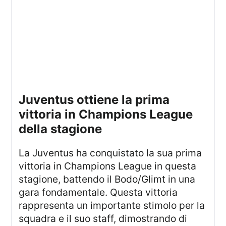
Juventus ottiene la prima
vittoria in Champions League
della stagione
La Juventus ha conquistato la sua prima
vittoria in Champions League in questa
stagione, battendo il Bodo/Glimt in una
gara fondamentale. Questa vittoria
rappresenta un importante stimolo per la
squadra e il suo staff, dimostrando di