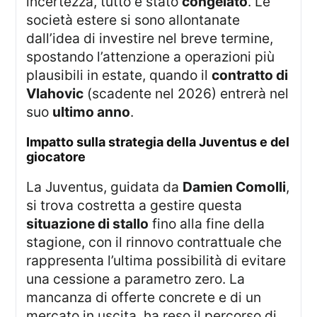
incertezza, tutto è stato
congelato
. Le
società estere si sono allontanate
dall’idea di investire nel breve termine,
spostando l’attenzione a operazioni più
plausibili in estate, quando il
contratto di
Vlahovic
(scadente nel 2026) entrerà nel
suo
ultimo anno
.
impatto sulla strategia della Juventus e del
giocatore
La Juventus, guidata da
Damien Comolli
,
si trova costretta a gestire questa
situazione di stallo
fino alla fine della
stagione, con il rinnovo contrattuale che
rappresenta l’ultima possibilità di evitare
una cessione a parametro zero. La
mancanza di offerte concrete e di un
mercato in uscita, ha reso il percorso di