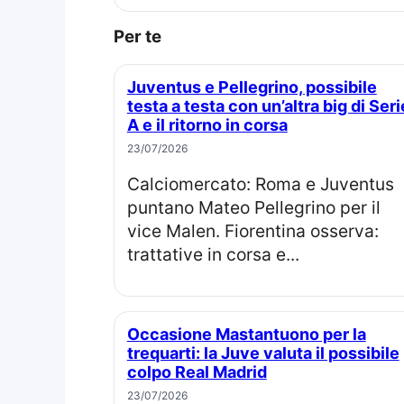
Per te
Juventus e Pellegrino, possibile
testa a testa con un’altra big di Seri
A e il ritorno in corsa
23/07/2026
Calciomercato: Roma e Juventus
puntano Mateo Pellegrino per il
vice Malen. Fiorentina osserva:
trattative in corsa e...
Occasione Mastantuono per la
trequarti: la Juve valuta il possibile
colpo Real Madrid
23/07/2026