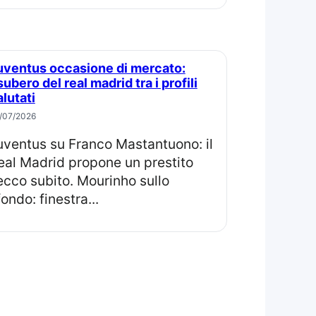
ubero del real madrid tra i profili
alutati
/07/2026
eal Madrid propone un prestito
ecco subito. Mourinho sullo
fondo: finestra...