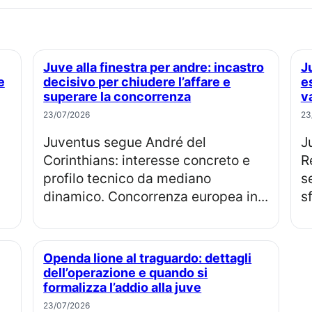
Juve alla finestra per andre: incastro
Juventus occasione di mercato:
e
decisivo per chiudere l’affare e
es
superare la concorrenza
v
23/07/2026
23
Juventus segue André del
Juventus su Franco Mastantuono: il
Corinthians: interesse concreto e
R
profilo tecnico da mediano
s
dinamico. Concorrenza europea in...
s
Openda lione al traguardo: dettagli
dell’operazione e quando si
formalizza l’addio alla juve
23/07/2026