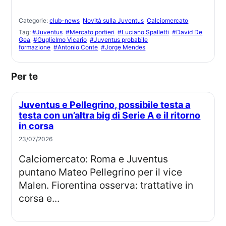
Categorie:
club-news
Novità sulla Juventus
Calciomercato
Tag:
#Juventus
#Mercato portieri
#Luciano Spalletti
#David De
Gea
#Guglielmo Vicario
#Juventus probabile
formazione
#Antonio Conte
#Jorge Mendes
Per te
Juventus e Pellegrino, possibile testa a
testa con un’altra big di Serie A e il ritorno
in corsa
23/07/2026
Calciomercato: Roma e Juventus
puntano Mateo Pellegrino per il vice
Malen. Fiorentina osserva: trattative in
corsa e...