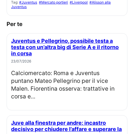
Tag:
#Juventus
#Mercato portieri
#Liverpool
#Alisson alla
Juventus
Per te
Juventus e Pellegrino, possibile testa a
testa con un’altra big di Serie A e il ritorno
in corsa
23/07/2026
Calciomercato: Roma e Juventus
puntano Mateo Pellegrino per il vice
Malen. Fiorentina osserva: trattative in
corsa e...
Juve alla finestra per andre: incastro
decisivo per chiudere l’affare e superare la