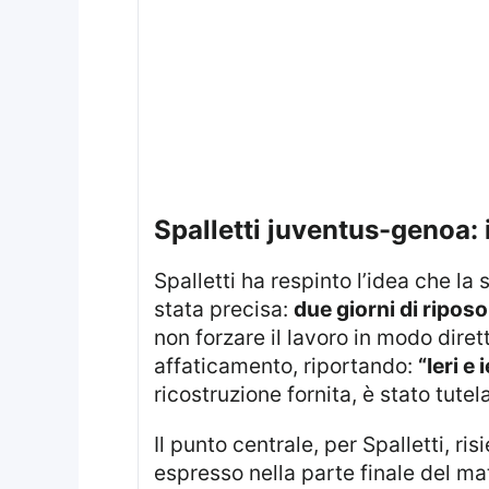
spalletti juventus-genoa
Spalletti ha respinto l’idea che la squadra possa aver risentito di una presunta stanchezza. La spiegazione proposta è
stata precisa:
due giorni di riposo
non forzare il lavoro in modo diret
affaticamento, riportando:
“Ieri e 
ricostruzione fornita, è stato tut
Il punto centrale, per Spalletti, ri
espresso nella parte finale del ma