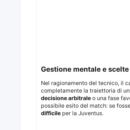
gestione mentale e scelte
Nel ragionamento del tecnico, il calcio viene descritto come uno sport in cui gli eventi possono cambiare
completamente la traiettoria di una
decisione arbitrale
o una fase favo
possibile esito del match: se foss
difficile
per la Juventus.