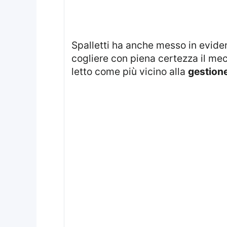
Spalletti ha anche messo in evidenza come, dopo mesi sulla panchina bianconera, resti una difficoltà di fondo nel
cogliere con piena certezza il m
letto come più vicino alla
gestion