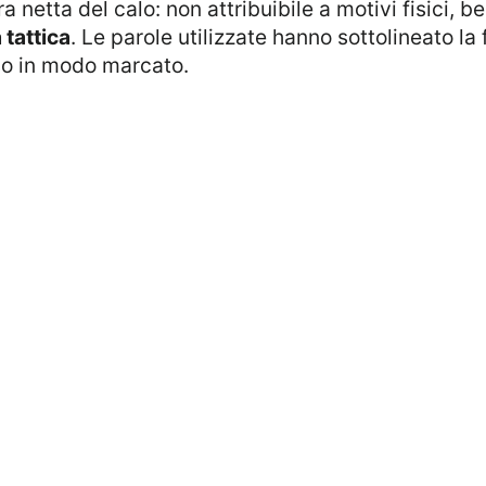
 netta del calo: non attribuibile a motivi fisici, b
tattica
. Le parole utilizzate hanno sottolineato l
eso in modo marcato.