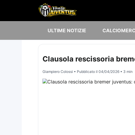
ULTIME NOTIZIE
CALCIOMER
Clausola rescissoria brem
Giampiero Colossi
• Pubblicato il
04/04/2026
• 3 min