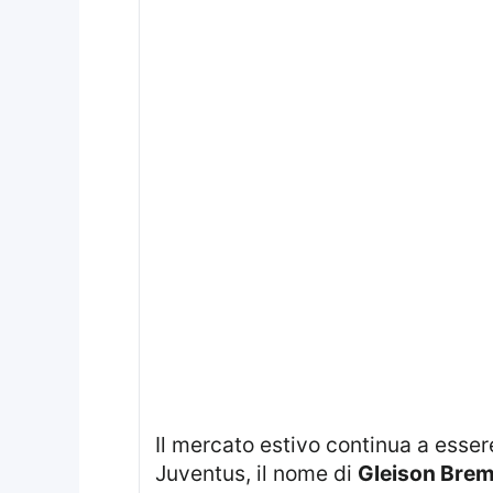
Il mercato estivo continua a essere il terreno su cui si misurano ambizioni sportive e necessità economiche. In casa
Juventus, il nome di
Gleison Bre