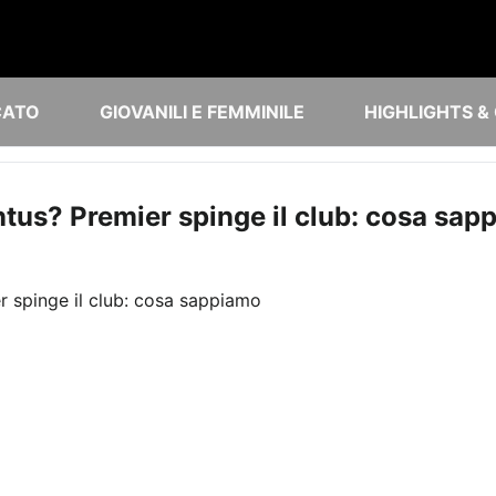
CATO
GIOVANILI E FEMMINILE
HIGHLIGHTS &
ntus? Premier spinge il club: cosa sap