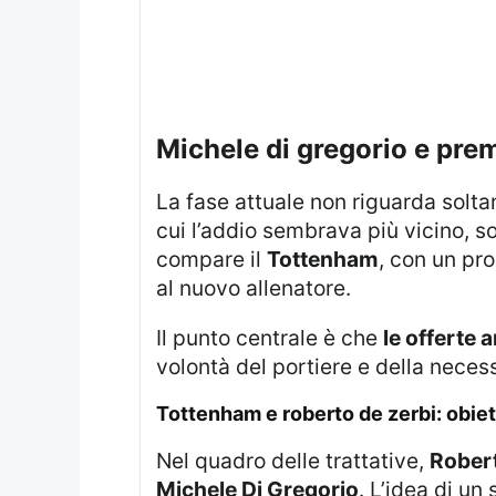
michele di gregorio e pre
La fase attuale non riguarda soltanto la competizione sul campo, ma anche le dinamiche di mercato. In un periodo in
cui l’addio sembrava più vicino, 
compare il
Tottenham
, con un pro
al nuovo allenatore.
Il punto centrale è che
le offerte 
volontà del portiere e della necess
tottenham e roberto de zerbi: obiet
Nel quadro delle trattative,
Robert
Michele Di Gregorio
. L’idea di un