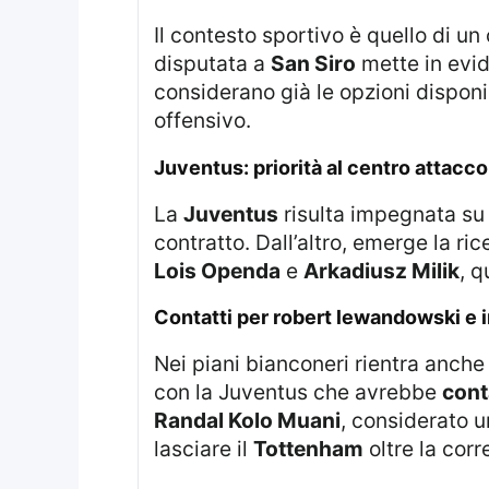
Il contesto sportivo è quello di u
disputata a
San Siro
mette in evi
considerano già le opzioni disponib
offensivo.
juventus: priorità al centro attacc
La
Juventus
risulta impegnata su p
contratto. Dall’altro, emerge la ri
Lois Openda
e
Arkadiusz Milik
, 
contatti per robert lewandowski e 
Nei piani bianconeri rientra anche
con la Juventus che avrebbe
cont
Randal Kolo Muani
, considerato u
lasciare il
Tottenham
oltre la cor