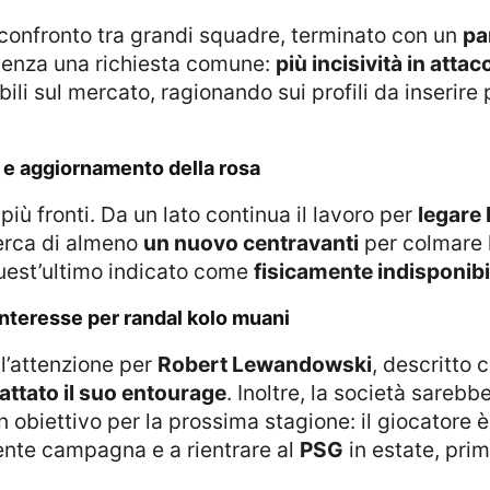
n confronto tra grandi squadre, terminato con un
pa
denza una richiesta comune:
più incisività in attac
ili sul mercato, ragionando sui profili da inserire
o e aggiornamento della rosa
iù fronti. Da un lato continua il lavoro per
legare
cerca di almeno
un nuovo centravanti
per colmare 
quest’ultimo indicato come
fisicamente indisponibi
interesse per randal kolo muani
 l’attenzione per
Robert Lewandowski
, descritto
attato il suo entourage
. Inoltre, la società sarebb
n obiettivo per la prossima stagione: il giocatore 
rente campagna e a rientrare al
PSG
in estate, pri