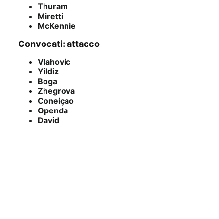
Thuram
Miretti
McKennie
convocati: attacco
Vlahovic
Yildiz
Boga
Zhegrova
Coneiçao
Openda
David