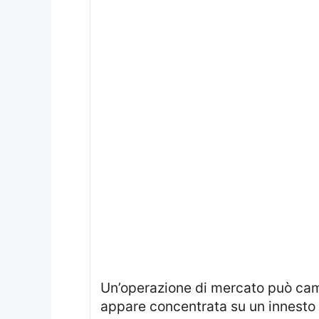
Un’operazione di mercato può cambiare traiettoria anche quando i nomi sono ancora in movimento. La Juventus
appare concentrata su un innesto d