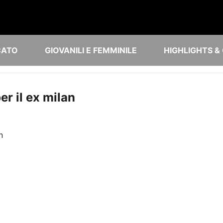
CATO
GIOVANILI E FEMMINILE
HIGHLIGHTS &
r il ex milan