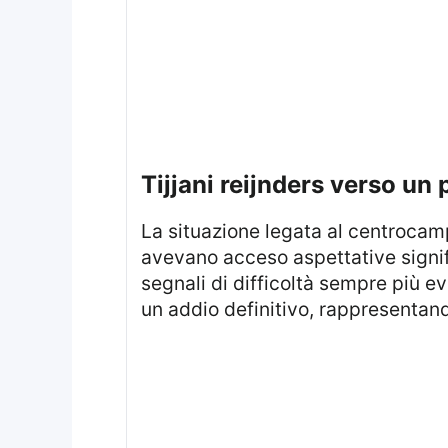
tijjani reijnders verso un 
La situazione legata al centrocampista sta prendendo slancio dopo un avvio e un inserimento nel progetto iniziali che
avevano acceso aspettative signif
segnali di difficoltà sempre più ev
un addio definitivo, rappresentand