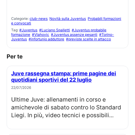
Categorie:
club-news
Novità sulla Juventus
Probabili formazioni
e convocati
Tag:
#Juventus
#Luciano Spalletti
#Juventus probabile
formazione
#Vlahovic
#Juventus assenze pesanti
#Torino-
Juventus
#infortunio adduttore
#previste scelte in attacco
Per te
Juve rassegna stampa: prime pagine dei
quotidiani sportivi del 22 luglio
22/07/2026
Ultime Juve: allenamenti in corso e
amichevole di sabato contro lo Standard
Liegi. In più, video tecnici e possibili...