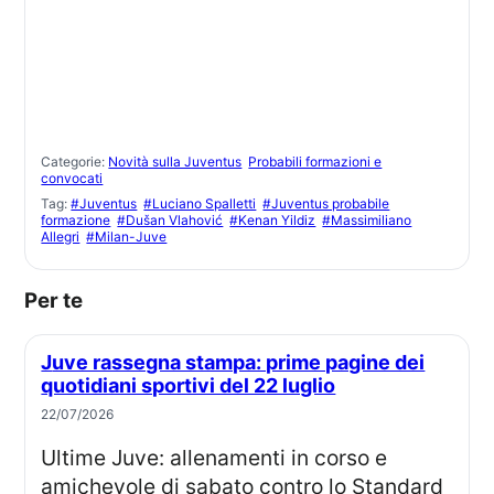
Categorie:
Novità sulla Juventus
Probabili formazioni e
convocati
Tag:
#Juventus
#Luciano Spalletti
#Juventus probabile
formazione
#Dušan Vlahović
#Kenan Yildiz
#Massimiliano
Allegri
#Milan-Juve
Per te
Juve rassegna stampa: prime pagine dei
quotidiani sportivi del 22 luglio
22/07/2026
Ultime Juve: allenamenti in corso e
amichevole di sabato contro lo Standard