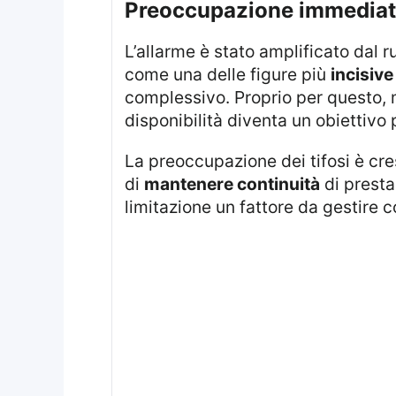
preoccupazione immediata
L’allarme è stato amplificato dal ruolo che Yildiz ha conquistato all’interno della Juventus. L’attaccante si è affermato
come una delle figure più
incisive
complessivo. Proprio per questo, 
disponibilità diventa un obiettivo p
La preoccupazione dei tifosi è cresciuta nel momento in cui Yildiz non è riuscito a concludere l’incontro. La necessità
di
mantenere continuità
di presta
limitazione un fattore da gestire 