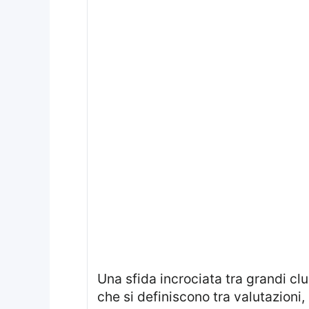
Una sfida incrociata tra grandi club italiani tiene banco sul mercato, con nomi che continuano a circolare e strategie
che si definiscono tra valutazioni,