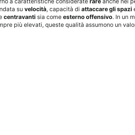
orno a caratteristiche considerate
rare
anche nei per
ondata su
velocità
, capacità di
attaccare gli spazi
me
centravanti
sia come
esterno offensivo
. In un 
mpre più elevati, queste qualità assumono un val