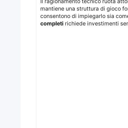
Il ragionamento tecnico ruota att
mantiene una struttura di gioco f
consentono di impiegarlo sia co
completi
richiede investimenti se