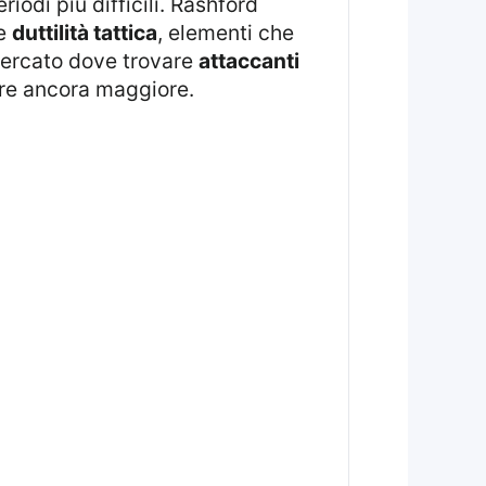
iodi più difficili. Rashford
e
duttilità tattica
, elementi che
mercato dove trovare
attaccanti
ore ancora maggiore.