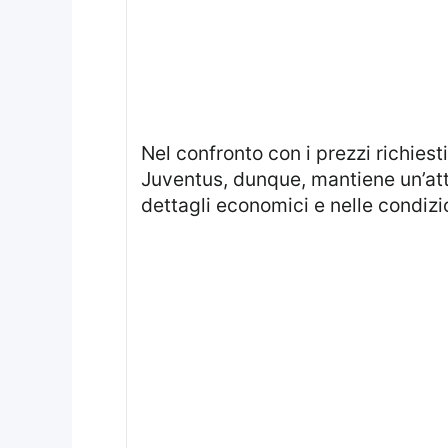
Nel confronto con i prezzi richiesti per altri attaccanti con un profilo simile, l’opportunità assume ulteriore peso. La
Juventus, dunque, mantiene un’atte
dettagli economici e nelle condiz