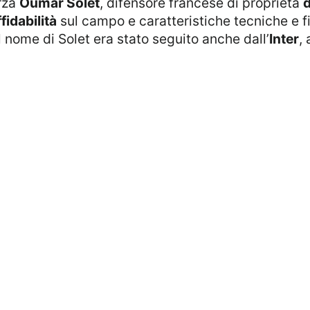
rza
Oumar Solet
, difensore francese di proprietà
d
ffidabilità
sul campo e caratteristiche tecniche e fi
l nome di Solet era stato seguito anche dall’
Inter
,