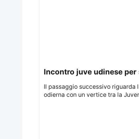
incontro juve udinese per
Il passaggio successivo riguarda la parte operativa della pista. Il primo confronto concreto si è svolto nella mattinata
odierna con un vertice tra la Juve