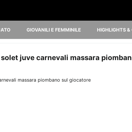
CATO
GIOVANILI E FEMMINILE
HIGHLIGHTS &
 solet juve carnevali massara piomban